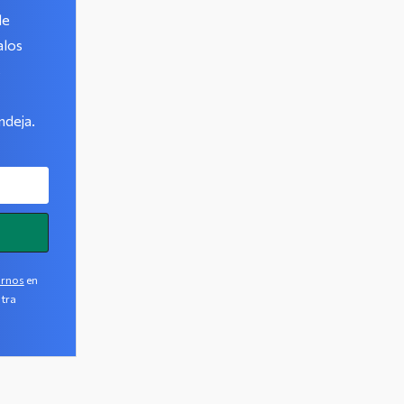
de
alos
s
ndeja.
irnos
en
tra