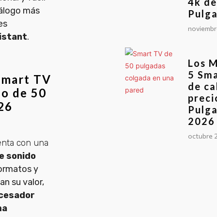
4k de
atálogo más
Pulg
es
noviembr
istant
.
Los M
5 Sm
Smart TV
de ca
io de 50
preci
26
Pulga
2026
octubre 
nta con una
e sonido
ormatos y
n su valor,
cesador
ma