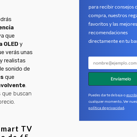
para recibir consejos 
compra, nuestros reg
drás
favoritos y las mejore
encia
recomendaciones
a que
directamente en tu ba
la OLED
y
ue verás unas
 realistas
de sonido de
os
que
Envíamelo
nvolvente
.
os que buscan
Puedes darte de baja o
escrib
precio.
cualquier momento. Ver nues
política de privacidad
.
Smart TV