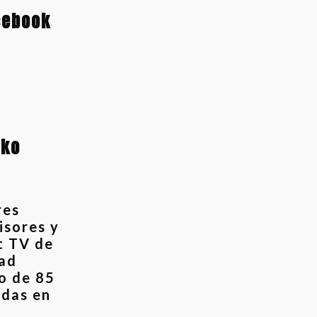
cebook
sko
res
isores y
t TV de
ad
o de 85
das en