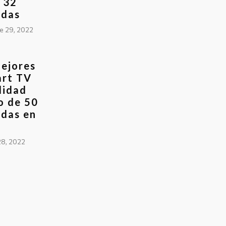
 32
adas
e 29, 2022
ejores
art TV
lidad
o de 50
das en
28, 2022