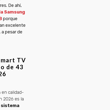
es. De ahí,
la Samsung
B
porque
tan excelente
 a pesar de
Smart TV
io de 43
26
 en calidad-
n 2026 es la
u
sistema