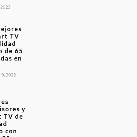
 2023
ejores
art TV
lidad
o de 65
das en
 9, 2022
res
isores y
t TV de
ad
o con