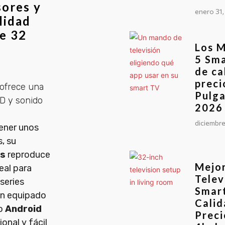
sores y
enero 31,
lidad
de 32
Los M
5 Sm
de ca
preci
ofrece una
Pulga
HD y sonido
2026
diciembre
tener unos
, su
os
reproduce
Mejo
eal para
Telev
 series
Smar
én equipado
Calid
vo
Android
Preci
onal y fácil