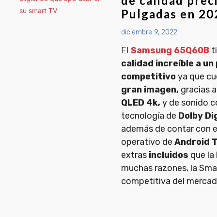
de calidad prec
Pulgadas en 20
diciembre 9, 2022
El
Samsung 65Q60B
t
calidad increíble a un
competitivo
ya que c
gran imagen,
gracias a
QLED 4k,
y de sonido co
tecnología de
Dolby Dig
además de contar con e
operativo de
Android 
extras
incluidos
que la
muchas razones, la Sm
competitiva del mercad