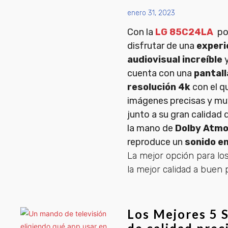
enero 31, 2023
Con la
LG 85C24LA
po
disfrutar de una
experi
audiovisual increíble
y
cuenta con una
pantal
resolución 4k
con el q
imágenes precisas y muy
junto a su gran calidad 
la mano de
Dolby Atm
reproduce un
sonido e
La mejor opción para l
la mejor calidad a buen 
Los Mejores 5 