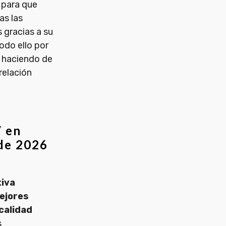
para que
as las
 gracias a su
odo ello por
o haciendo de
relación
V en
 de 2026
iva
ejores
calidad
s