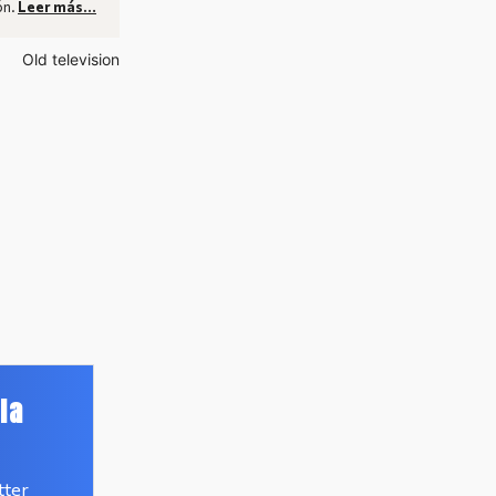
ón.
Leer más…
la
tter