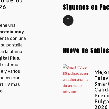
io de 65
Síguenos en Fa
26
iene una
 precio
muy
uenta
con una
 su pantalla
Nuevo de Sabio
n la última
ital Plus
,
l sistema
TV
y varios
Mejo
Telev
 hacen por
Smar
art TV más
Calid
o.
Preci
Pulga
2026