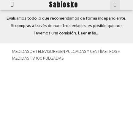
Sabiosko
Guía: Smart TV
Mejores TV
Medidas TV: Pulgadas a CM
Evaluamos todo lo que recomendamos de forma independiente.
Si compras a través de nuestros enlaces, es posible que nos
llevemos una comisión.
Leer más…
MEDIDAS DE TELEVISORES EN PULGADAS Y CENTÍMETROS
»
MEDIDAS TV 100 PULGADAS