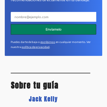
Envíamelo
Puedes darte de baja o
escribirnos
en cualquier momento. Ver
nuestra
política de privacidad
.
Sobre tu guía
Jack Kelly