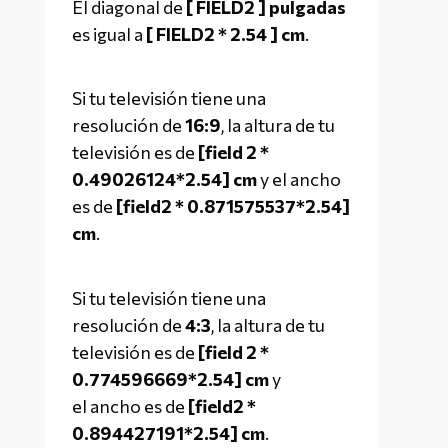
El diagonal de 
[ FIELD2 ] pulgadas
es igual a 
[ FIELD2 * 2.54 ] cm
.
Si tu televisión tiene una 
resolución de 
16:9
, la altura de tu 
televisión es de 
[field 2 * 
0.49026124*2.54] cm
 y el ancho 
es de 
[field2 * 0.871575537*2.54] 
cm
.
Si tu televisión tiene una 
resolución de 
4:3
, la altura de tu 
televisión es de 
[field 2 * 
0.774596669*2.54] cm
 y 
el ancho es de 
[field2 * 
0.894427191*2.54] cm
.