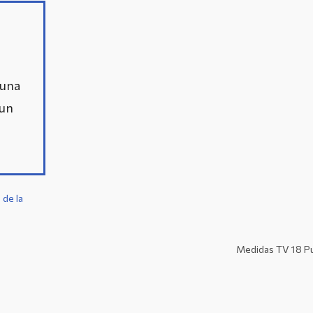
 una
 un
 de la
Medidas TV 18 P