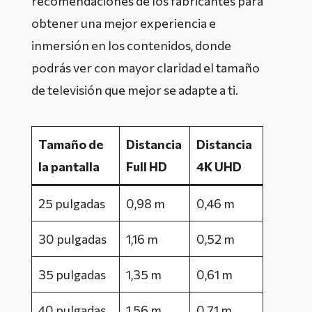
recomendaciones de los fabricantes para
obtener una mejor experiencia e
inmersión en los contenidos, donde
podrás ver con mayor claridad el tamaño
de televisión que mejor se adapte a ti.
Tamaño de
Distancia
Distancia
la pantalla
Full HD
4K UHD
25 pulgadas
0,98 m
0,46 m
30 pulgadas
1,16 m
0,52 m
35 pulgadas
1,35 m
0,61 m
40 pulgadas
1,56 m
0,71 m