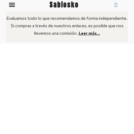
Sabiosko
Guía: Smart TV
Mejores TV
Medidas TV: Pulgadas a CM
Evaluamos todo lo que recomendamos de forma independiente.
Si compras a través de nuestros enlaces, es posible que nos
llevemos una comisión.
Leer más…