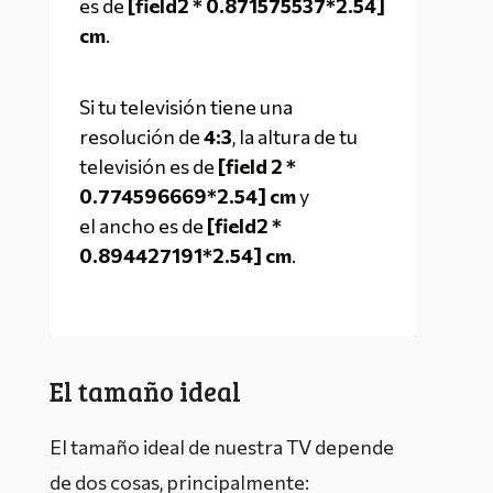
es de 
[field2 * 0.871575537*2.54] 
cm
.
Si tu televisión tiene una 
resolución de 
4:3
, la altura de tu 
televisión es de 
[field 2 * 
0.774596669*2.54] cm
 y 
el ancho es de 
[field2 * 
0.894427191*2.54] cm
.
El tamaño ideal
El tamaño ideal de nuestra TV depende
de dos cosas, principalmente: