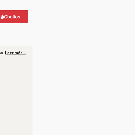
Chollos
ón.
Leer más…