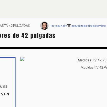
AS TV 42 PULGADAS
Por
Jack Kelly
actualizado el 9 diciembre
ores de 42 pulgadas
Medidas TV 42 P
 una
 y un