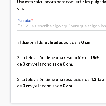
Usa esta calculadora para convertir las pulgadas
cm.
Pulgadas
El diagonal de 
 pulgadas
 es igual a 
0
 cm
.
Si tu televisión tiene una resolución de 
16:9
, la
de 
0
 cm
 y el ancho es de 
0
 cm
.
Si tu televisión tiene una resolución de 
4:3
, la 
de 
0
 cm
 y el ancho es de 
0
 cm
.