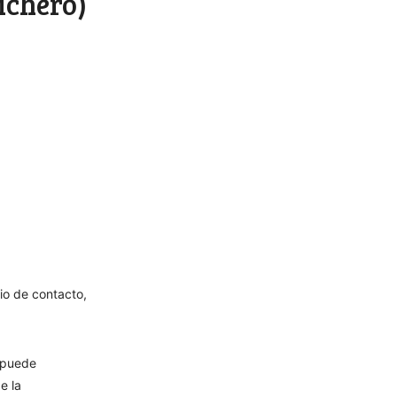
ichero)
io de contacto,
l puede
e la