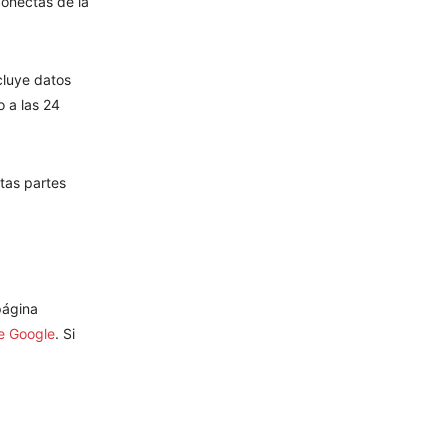
conectas de la
cluye datos
 a las 24
tas partes
página
e Google
. Si