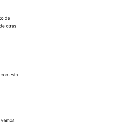
to de
de otras
 con esta
s vemos