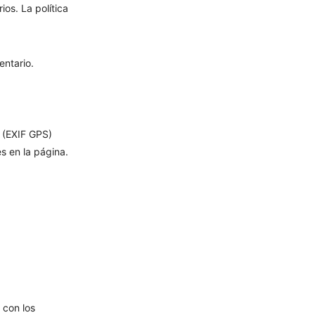
os. La política
entario.
 (EXIF GPS)
s en la página.
 con los