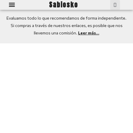
Sabiosko
Guía: Smart TV
Mejores TV
Medidas TV: Pulgadas a CM
Evaluamos todo lo que recomendamos de forma independiente.
Si compras a través de nuestros enlaces, es posible que nos
llevemos una comisión.
Leer más…