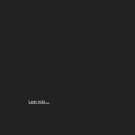
Sabiosko es la plataforma de recomendación de
productos que hace
que tu compra sea más fácil.
Gracias
a cientos de horas de investigación, te resumimos toda la
información que necesitas, evitándote perder el tiempo y
aumentar el estrés.
Descargo de responsabilidad importante:
En Sabiosko
somos participantes en el programa de afiliados de
Amazon Services LLC, un programa de afiliados con el fin
de proveernos un medio de monetizar este sitio web
mediante enlaces a Amazon.es y otros sitios webs
afiliados. Como afiliados de Amazon, es posible que
ganemos una comisión si compras a través de estos
enlaces.
Leer más …