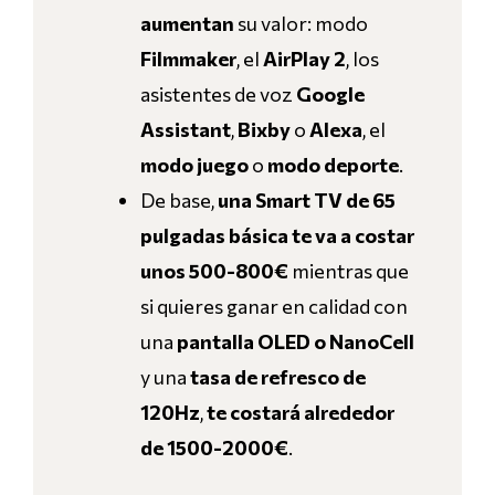
aumentan
su valor: modo
Filmmaker
, el
AirPlay 2
, los
asistentes de voz
Google
Assistant
,
Bixby
o
Alexa
, el
modo juego
o
modo deporte
.
De base,
una Smart TV de 65
pulgadas básica te va a costar
unos 500-800€
mientras que
si quieres ganar en calidad con
una
pantalla OLED o NanoCell
y una
tasa de refresco de
120Hz
,
te costará alrededor
de 1500-2000€
.