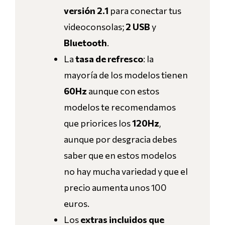
versión 2.1
para conectar tus
videoconsolas;
2 USB
y
Bluetooth
.
La
tasa de refresco
: la
mayoría de los modelos tienen
60Hz
aunque con estos
modelos te recomendamos
que priorices los
120Hz
,
aunque por desgracia debes
saber que en estos modelos
no hay mucha variedad y que el
precio aumenta unos 100
euros.
Los
extras incluidos que